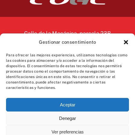
Calle de la Mecánica, parcela 23B
Gestionar consentimiento
22006 Huesca
974 246 921
Para ofrecer las mejores experiencias, utilizamos tecnologías como
las cookies para almacenar y/o acceder a la información del
administracion.coal@gmail.com
dispositivo. El consentimiento de estas tecnologías nos permitirá
procesar datos como el comportamiento de navegación o las
identificaciones únicas en este sitio. No consentir o retirar el
consentimiento, puede afectar negativamente a ciertas
© 2024 Comercial Oscense de Aluminio, S.L. |
Aviso
características y funciones.
Legal
|
Política de Privacidad
|
Política de
Cookies
|
Accesibilidad
|
Diseño
Ecomputer
Aceptar
Denegar
Esta web está financiada por la Unión Europea – Next
Generation EU
Ver preferencias